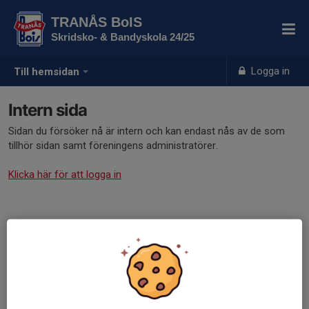
TRANÅS BoIS
Skridsko- & Bandyskola 24/25
Logga in
Till hemsidan
Intern sida
Sidan du försöker nå är intern och kan endast nås av de som
tillhör sidan samt föreningens administratörer.
Klicka här för att logga in