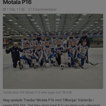
Motala P16
1 feb, 17:26
0 kommentarer
Tranås Bois/ IFK Motala P16 efter seger mot TB/VSK
Idag spelade Tranås/ Motala P16 mot Tillberga/ Västerås i
serien P16 Ost. Det blev vinst med 4-2 i en jämn och välspelad