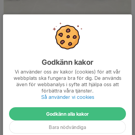
Tranås Bois/ IFK Motala P16
Ännu en gång lyckas detta lag med framgång i cupspel. 8-9
mars har Mästarcupen avgjorts i Göteborg där vi tillslut stod
som 3:dje pristagare efter 6 vinster, 1 oavgjord och enbart
slagna av cupvinnaren LAIK.
Godkänn kakor
Bra kämpat...
Vi använder oss av kakor (cookies) för att vår
Läs mer
webbplats ska fungera bra för dig. De används
även för webbanalys i syfte att hjälpa oss att
förbättra våra tjänster.
Serie 2:a, P16 Regional Mitt säsongen
Så använder vi cookies
24/25 !!!
23 feb 2025
1 kommentar
Godkänn alla kakor
Bara nödvändiga