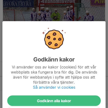
Tranås BoIS Utvecklingslag ( Div 2 mellansverige )
Godkänn kakor
Vi använder oss av kakor (cookies) för att vår
Kommande aktiviteter
webbplats ska fungera bra för dig. De används
även för webbanalys i syfte att hjälpa oss att
Lör 10/10
Höglandscupen
förbättra våra tjänster.
07:00-23:00
Nässjö
Så använder vi cookies
Sön 11/10
Höglandscupen
07:00-23:00
Nässjö
Godkänn alla kakor