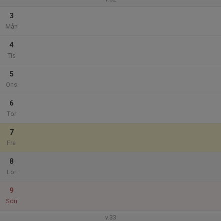
3
Mån
4
Tis
5
Ons
6
Tor
7
Fre
8
Lör
9
Sön
v.33