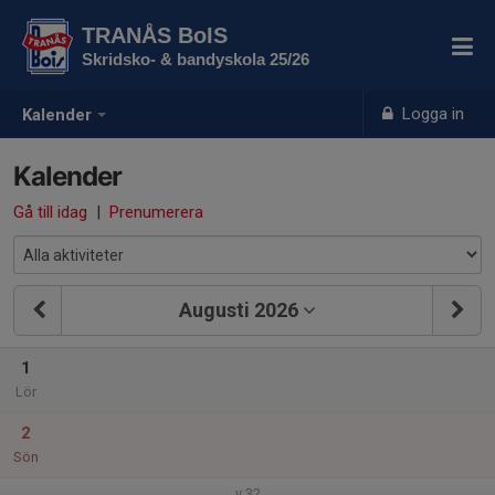
TRANÅS BoIS
Skridsko- & bandyskola 25/26
Logga in
Kalender
Kalender
Gå till idag
|
Prenumerera
Augusti 2026
1
Lör
2
Sön
v.32