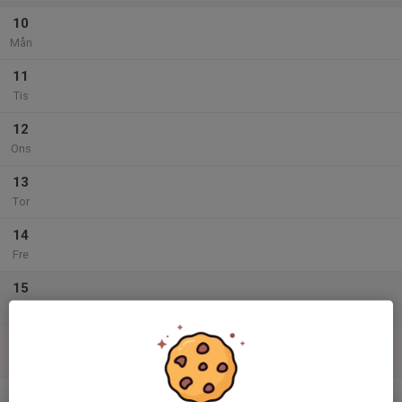
10
Mån
11
Tis
12
Ons
13
Tor
14
Fre
15
Lör
16
Sön
v.34