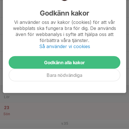
17
Godkänn kakor
Mån
Vi använder oss av kakor (cookies) för att vår
18
webbplats ska fungera bra för dig. De används
Tis
även för webbanalys i syfte att hjälpa oss att
19
förbättra våra tjänster.
Så använder vi cookies
Ons
20
Godkänn alla kakor
Tor
21
Bara nödvändiga
Fre
22
Lör
23
Sön
v.35