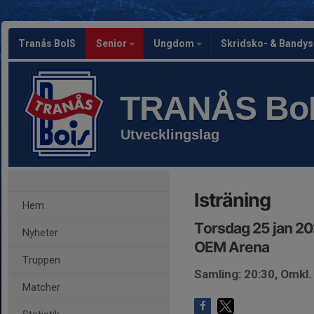
Tranås BoIS
Senior
Ungdom
Skridsko- & Bandy
TRANÅS Bo
Utvecklingslag
Isträning
Hem
Torsdag 25 jan 20
Nyheter
OEM Arena
Truppen
Samling: 20:30, Omkl
Matcher