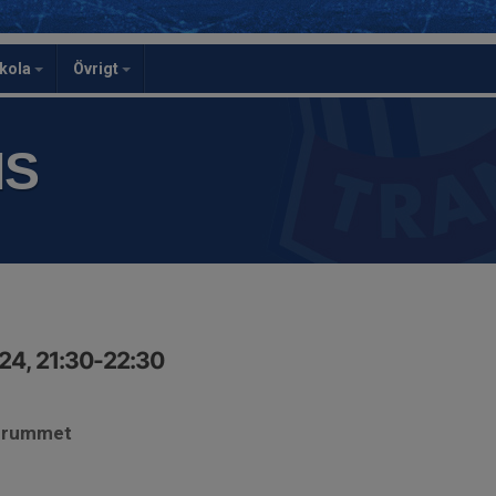
skola
Övrigt
IS
24, 21:30-22:30
. rummet