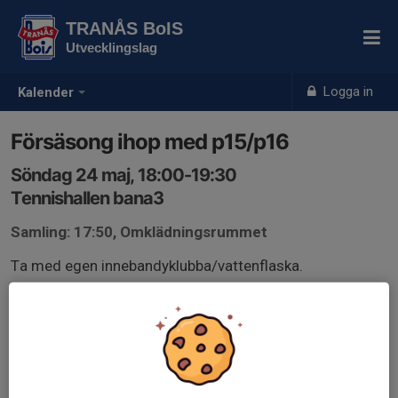
TRANÅS BoIS
Utvecklingslag
Logga in
Kalender
Försäsong ihop med p15/p16
Söndag 24 maj, 18:00-19:30
Tennishallen bana3
Samling: 17:50, Omklädningsrummet
Ta med egen innebandyklubba/vattenflaska.