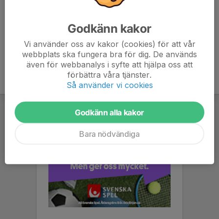
Längd
189 cm
Godkänn kakor
Vikt
85 kg
Vi använder oss av kakor (cookies) för att vår
webbplats ska fungera bra för dig. De används
även för webbanalys i syfte att hjälpa oss att
förbättra våra tjänster.
Så använder vi cookies
Godkänn alla kakor
Bara nödvändiga