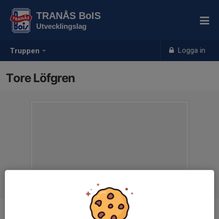
TRANÅS BoIS
Utvecklingslag
Logga in
Truppen
Tore Löfgren
Ålder
21 år