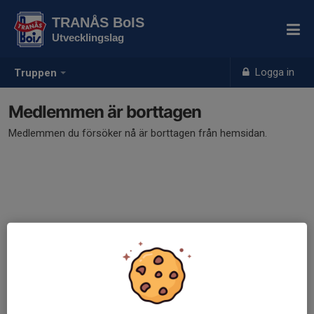
TRANÅS BoIS
Utvecklingslag
Logga in
Truppen
Medlemmen är borttagen
Medlemmen du försöker nå är borttagen från hemsidan.