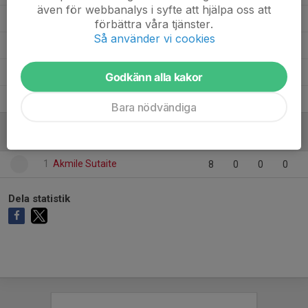
även för webbanalys i syfte att hjälpa oss att
15
Eja Billenius
11
0
0
0
0
förbättra våra tjänster.
Så använder vi cookies
63
Celine Valladares
3
0
0
0
0
7
Alma Ottosson
10
0
0
0
0
Godkänn alla kakor
Agnes Englund
2
0
0
0
0
Bara nödvändiga
MÅLVAKTER
1
Akmile Sutaite
8
0
0
0
Dela statistik