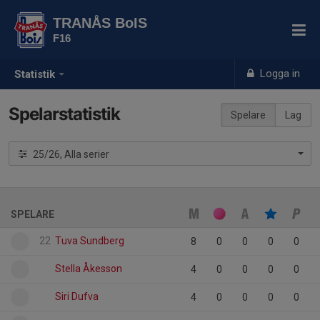
TRANÅS BoIS
F16
Logga in
Statistik
Spelarstatistik
Spelare
Lag
25/26, Alla serier
SPELARE
22
Tuva Sundberg
8
0
0
0
0
Stella Åkesson
4
0
0
0
0
Siri Dufva
4
0
0
0
0