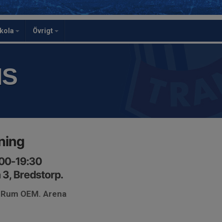
skola
Övrigt
IS
ning
:00-19:30
 3, Bredstorp.
. Rum OEM. Arena