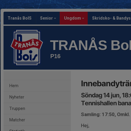
Tranås BoIS
Senior
Ungdom
Skridsko- & Bandy
TRANÅS Bo
P16
Innebandyträ
Hem
Söndag 14 jun, 18
Nyheter
Tennishallen bana
Truppen
Samling: 17:50, Omkl
Matcher
Hej,