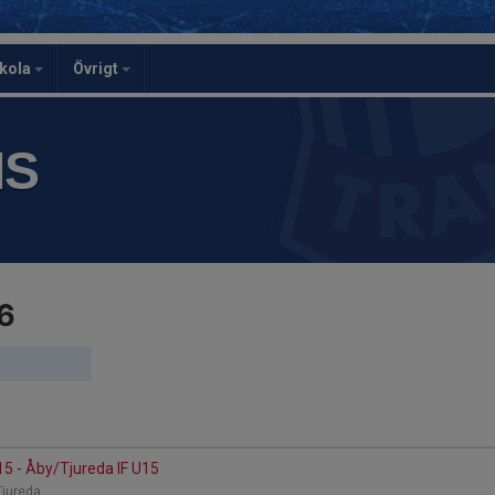
skola
Övrigt
IS
6
5 - Åby/Tjureda IF U15
Tjureda