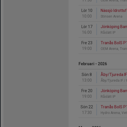
11:30
OEM Arena, Tra
Lör 10
Nässjö Idrotts
10:00
Stinsen Arena
Lör 17
Jönköping Band
16:00
Råslätt IP
Fre 23
Tranås BoIS P
19:00
OEM Arena, Tra
Februari - 2026
Sön 8
Åby/Tjureda IF
13:00
Åby/Tjureda IF /
Fre 20
Jönköping Band
19:00
Råslätt IP
Sön 22
Tranås BoIS P
17:30
Hydro Arena, Ve