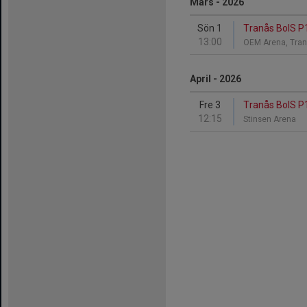
Mars - 2026
Sön 1
Tranås BoIS P1
13:00
OEM Arena, Tra
April - 2026
Fre 3
Tranås BoIS P1
12:15
Stinsen Arena