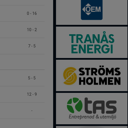
0
-
16
10
-
2
7
-
5
5
-
5
12
-
9
-