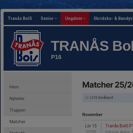
Tranås BoIS
Senior
Ungdom
Skridsko- & Bandy
TRANÅS Bo
P16
Matcher 25/2
Hem
U15 Småland
Nyheter
Truppen
November
Matcher
Lör 15
Tranås BoIS P1
10:00
Eriksson Arena, 