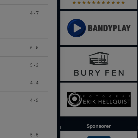
4
-
7
6
-
5
5
-
3
4
-
4
4
-
5
Sponsorer
5
-
5