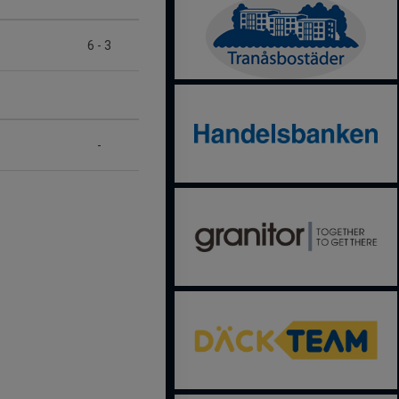
6
-
3
-