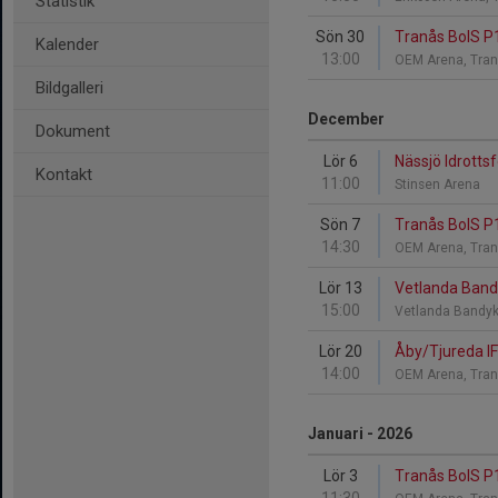
Statistik
Sön 30
Tranås BoIS P1
Kalender
13:00
OEM Arena, Tra
Bildgalleri
December
Dokument
Lör 6
Nässjö Idrotts
Kontakt
11:00
Stinsen Arena
Sön 7
Tranås BoIS P1
14:30
OEM Arena, Tra
Lör 13
Vetlanda Band
15:00
Vetlanda Bandy
Lör 20
Åby/Tjureda IF
14:00
OEM Arena, Tra
Januari - 2026
Lör 3
Tranås BoIS P1