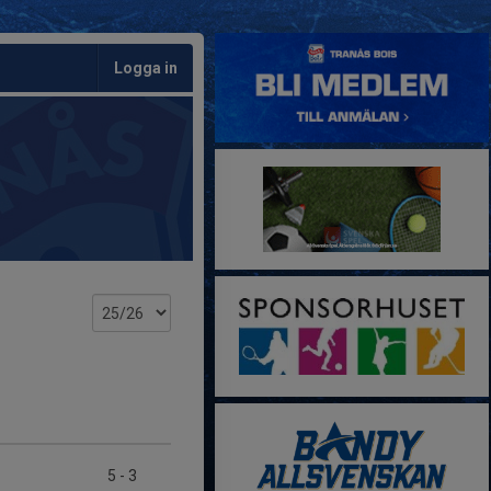
Logga in
5
-
3