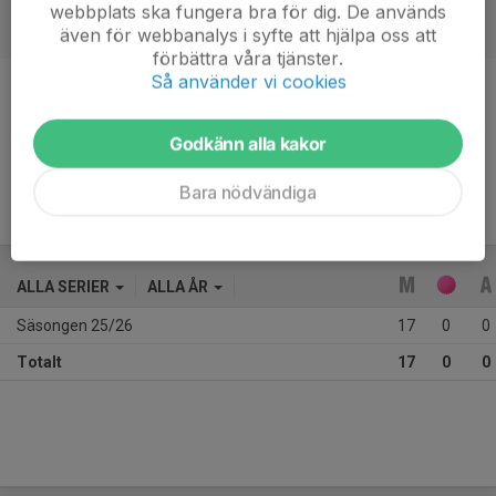
webbplats ska fungera bra för dig. De används
även för webbanalys i syfte att hjälpa oss att
förbättra våra tjänster.
Så använder vi cookies
Position
-
Ålder
15 år
Godkänn alla kakor
Bara nödvändiga
ALLA SERIER
ALLA ÅR
Säsongen 25/26
17
0
0
Totalt
17
0
0