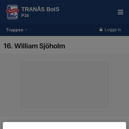
TRANÅS BoIS
P16
Logga in
Truppen
16. William Sjöholm
Position
-