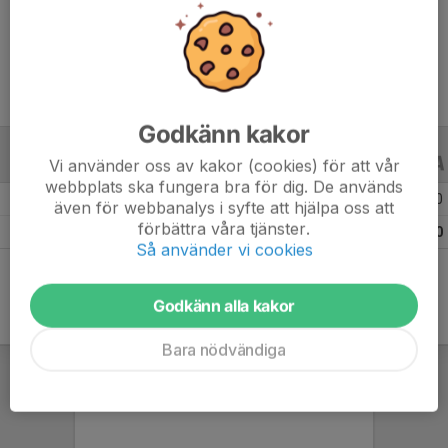
Ålder
15 år
Godkänn kakor
Vi använder oss av kakor (cookies) för att vår
ALLA SERIER
ALLA ÅR
webbplats ska fungera bra för dig. De används
Säsongen 25/26
14
0
0
även för webbanalys i syfte att hjälpa oss att
förbättra våra tjänster.
Totalt
14
0
0
Så använder vi cookies
Godkänn alla kakor
Bara nödvändiga