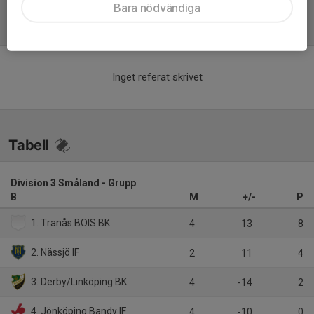
Bara nödvändiga
Referat
Inget referat skrivet
Tabell
Division 3 Småland - Grupp
B
M
+/-
P
1. Tranås BOIS BK
4
13
8
2. Nässjö IF
2
11
4
3. Derby/Linköping BK
4
-14
2
4. Jönköping Bandy IF
4
-10
0