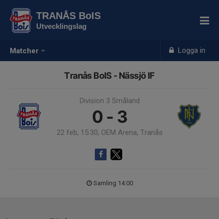
TRANÅS BoIS
Utvecklingslag
Logga in
Matcher
Tranås BoIS - Nässjö IF
Division 3 Småland
0 - 3
22 feb, 15:30, OEM Arena, Tranås
Samling 14:00