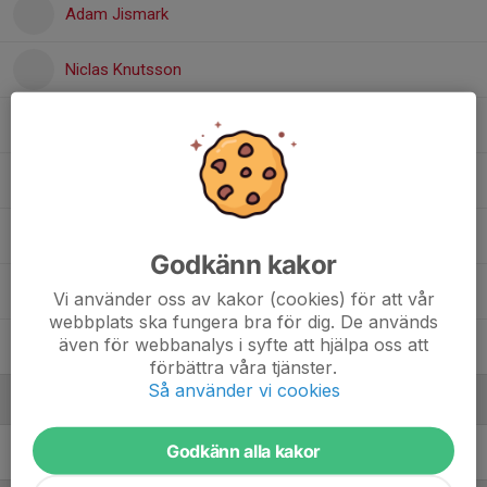
Adam Jismark
Niclas Knutsson
Emil Kraft
Martin Rydholm
Johan Schelin
Godkänn kakor
Lukas Uddenberg
Vi använder oss av kakor (cookies) för att vår
webbplats ska fungera bra för dig. De används
även för webbanalys i syfte att hjälpa oss att
Christoffer Åkerstedt
förbättra våra tjänster.
Så använder vi cookies
Ledare
Godkänn alla kakor
Richard Kraft
Ledare