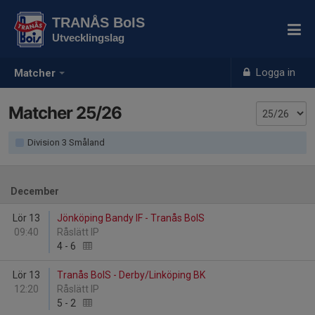
TRANÅS BoIS
Utvecklingslag
Logga in
Matcher
Matcher 25/26
Division 3 Småland
December
Lör 13
Jönköping Bandy IF - Tranås BoIS
09:40
Råslätt IP
4
-
6
Lör 13
Tranås BoIS - Derby/Linköping BK
12:20
Råslätt IP
5
-
2