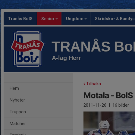
Tranås BoIS
Senior
Ungdom
Skridsko- & Bandy
TRANÅS Bo
A-lag Herr
Tillbaka
Hem
Motala - BoIS
Nyheter
2011-11-26
|
16 bilder
Truppen
Matcher