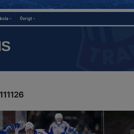
skola
Övrigt
IS
 111126