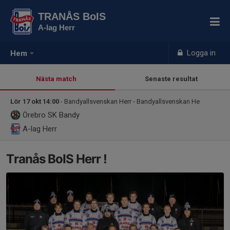
TRANÅS BoIS
A-lag Herr
Logga in
Hem
Nästa match
Senaste resultat
Lör 17 okt 14:00
- Bandyallsvenskan Herr - Bandyallsvenskan He
Örebro SK Bandy
A-lag Herr
Tranås BoIS Herr !