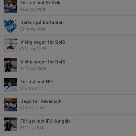
Förlust mot Rättvik
25 jan, 09:30
Rättvik på bortaplan
24 jan, 08:45
Viktig seger för BoIS
21 jan, 22:23
Viktig seger för BoIS
10 jan, 18:58
Förlust mot NIF
5 jan, 21:15
Dags för Revansch
5 jan, 11:05
Förlust mot IFK Kungälv
3 jan, 18:30