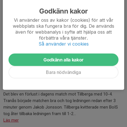
Godkänn kakor
Vi använder oss av kakor (cookies) för att vår
webbplats ska fungera bra för dig. De används
även för webbanalys i syfte att hjälpa oss att
förbättra våra tjänster.
Så använder vi cookies
Godkänn alla kakor
Bara nödvändiga
Max Golander var tillbaka
Det blev en förlust i dagens match mot Tillberga med 10-4.
Tranås började matchen bra och tog ledningen redan efter 3
minuter genom Jakob Jonsson. Tillberga kvitterade men BoIS
tog åter tillbaka ledningen fram till 1-2...
Läs mer