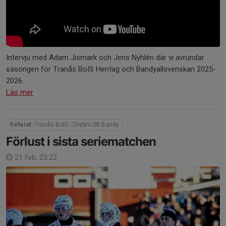
Intervju med Adam Jismark och Jens Nyhlén där vi avrundar
säsongen för Tranås BoIS Herrlag och Bandyallsvenskan 2025-
2026.
Läs mer
Referat:
Tranås BoIS - Örebro SK Bandy
Förlust i sista seriematchen
21 feb, 23:22