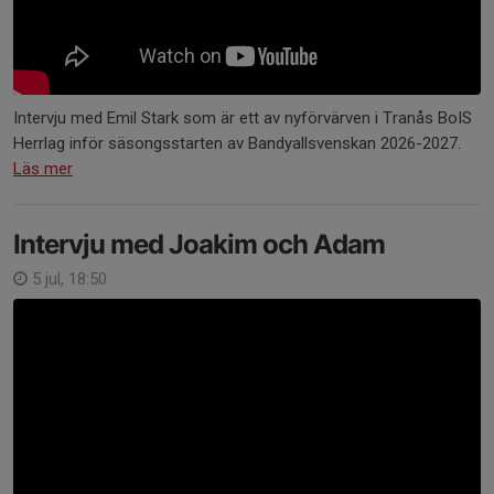
Intervju med Emil Stark som är ett av nyförvärven i Tranås BoIS
Herrlag inför säsongsstarten av Bandyallsvenskan 2026-2027.
Läs mer
Intervju med Joakim och Adam
5 jul, 18:50