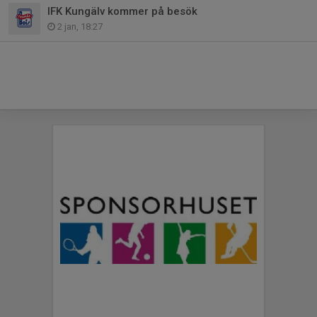
IFK Kungälv kommer på besök
2 jan, 18:27