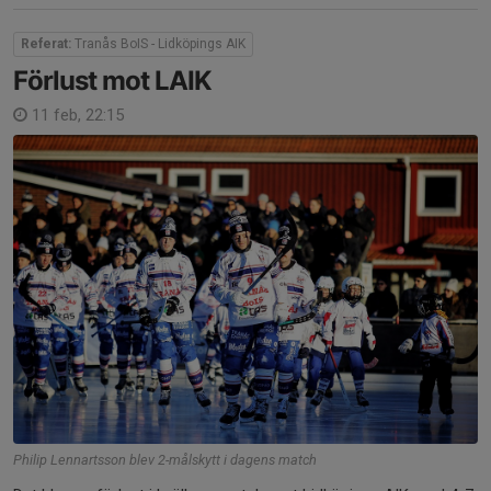
Referat:
Tranås BoIS - Lidköpings AIK
Förlust mot LAIK
11 feb, 22:15
Philip Lennartsson blev 2-målskytt i dagens match