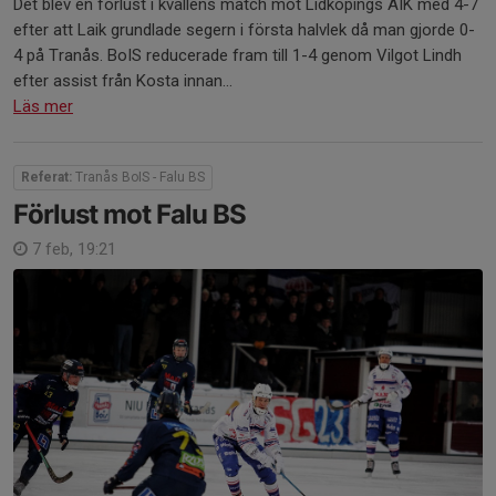
Det blev en förlust i kvällens match mot Lidköpings AIK med 4-7
efter att Laik grundlade segern i första halvlek då man gjorde 0-
4 på Tranås. BoIS reducerade fram till 1-4 genom Vilgot Lindh
efter assist från Kosta innan...
Läs mer
Referat:
Tranås BoIS - Falu BS
Förlust mot Falu BS
7 feb, 19:21