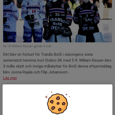
Nr 18 William Reuser gjorde 3 mål
Det blev en förlust för Tranås BoIS i säsongens sista
seriematch hemma mot Örebro SK med 5-9. William Reuser blev
3-måls skytt och övriga målskyttar för BoIS denna eftyermiddag
blev Joona Rajala och Filip Johansson....
Läs mer
Referat:
TB Västerås - Tranås BoIS
Förlust mot Tillberga
14 feb, 18:57