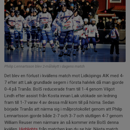
Philip Lennartsson blev 2-målskytt i dagens match
Det blev en förlust i kvällens match mot Lidköpings AIK med 4-
7 efter att Laik grundlade segern i första halvlek då man gjorde
0-4 på Tranås. BoIS reducerade fram till 1-4 genom Vilgot
Lindh efter assist från Kosta innan Laik utökade sin ledning
fram till 1-7 varav 4 av dessa mål kom till på hörna. Sedan
började Tranås att närma sig i målprotokollet genom att Philip
Lennartsson gjorde både 2-7 och 3-7 och slutligen 4-7 genom
William Reuser men närmare än så kommer inte BoIS denna
kvällen.
Highlights
från matchen kan du se här. Nästa match