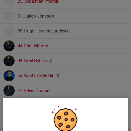
25. Sebastian Ytterell
31. Jakob Jonsson
35. Hugo Heurlén Lundqvist
44. Eric Jältborn
49. Noel Nyhlén
63. Kosta Akhlestin
77. Edvin Jismark
97. Victor Göransson
98. Isac Johansson