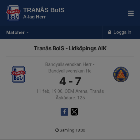
TRANÅS BoIS
A-lag Herr
Logga in
Matcher
Tranås BoIS - Lidköpings AIK
Bandyallsvenskan Herr -
Bandyallsvenskan He
4 - 7
11 feb, 19:00, OEM Arena, Tranås
Åskådare: 125
Samling 18:00