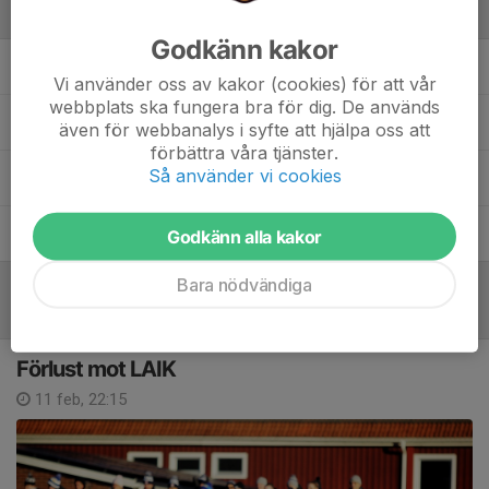
Ledare
Godkänn kakor
Stefan Friberg
Slipning
Vi använder oss av kakor (cookies) för att vår
webbplats ska fungera bra för dig. De används
Anders Holmgren
Bokning matcher / Material
även för webbanalys i syfte att hjälpa oss att
förbättra våra tjänster.
Så använder vi cookies
Adam Jismark
Assisterande Tränare
Jens Nyhlén
Lagledare
Godkänn alla kakor
Bara nödvändiga
Referat
Förlust mot LAIK
11 feb, 22:15