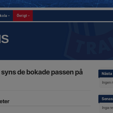
skola
Övrigt
IS
 syns de bokade passen på
Nästa
Ingen 
Senast
eter
Inga r