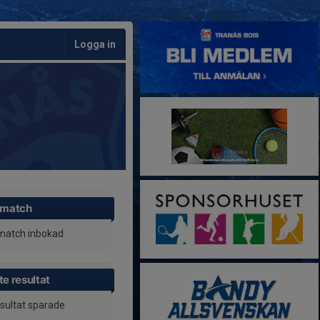
Logga in
 match
match inbokad
e resultat
esultat sparade