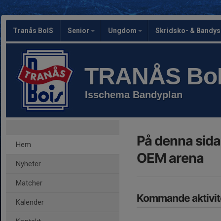
Tranås BoIS
Senior
Ungdom
Skridsko- & Bandy
TRANÅS Bo
Isschema Bandyplan
På denna sida
Hem
OEM arena
Nyheter
Matcher
Kommande aktivit
Kalender