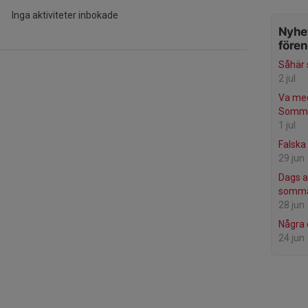
Inga aktiviteter inbokade
Nyhet
före
Såhär s
2 jul
Va med
Somma
1 jul
Falska 
29 jun
Dags at
somma
28 jun
Några 
24 jun