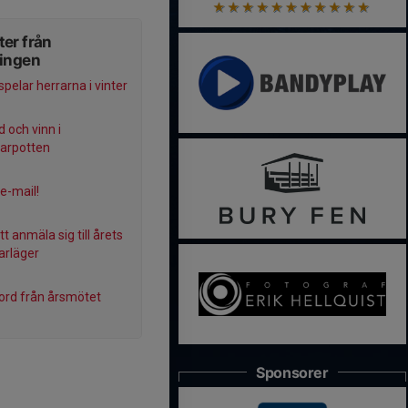
er från
ningen
pelar herrarna i vinter
 och vinn i
rpotten
e-mail!
t anmäla sig till årets
rläger
ord från årsmötet
Sponsorer