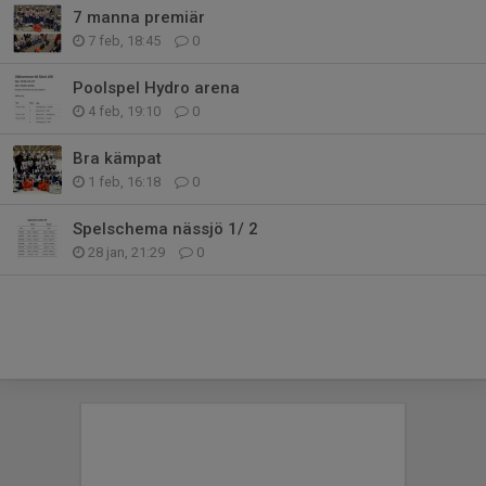
7 manna premiär
7 feb, 18:45
0
Poolspel Hydro arena
4 feb, 19:10
0
Bra kämpat
1 feb, 16:18
0
Spelschema nässjö 1/ 2
28 jan, 21:29
0