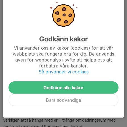
På återseende....
9 mar, 19:42
1 kommentar
Godkänn kakor
Vi använder oss av kakor (cookies) för att vår
webbplats ska fungera bra för dig. De används
även för webbanalys i syfte att hjälpa oss att
förbättra våra tjänster.
Så använder vi cookies
Godkänn alla kakor
Bara nödvändiga
Vilken säsong
– så många minnen och intryck att smälta!
Och vilken avslutning! Ni alla är fantastiska. Vi uppskattar
verkligen att få hänga med er – trånga omklädningsrum med
musik så man knappt hör sina egna tankar,...