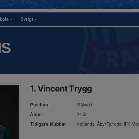
skola
Övrigt
IS
1. Vincent Trygg
Position
Målvakt
Ålder
24 år
Tidigare klubbar
Vetlanda, Åby/Tjureda, IFK Mo