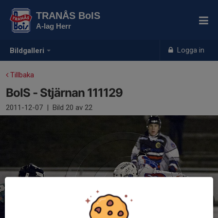
TRANÅS BoIS
A-lag Herr
Logga in
Bildgalleri
Tillbaka
BoIS - Stjärnan 111129
2011-12-07
|
Bild
20
av 22