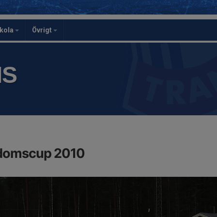
skola
Övrigt
IS
gdomscup 2010