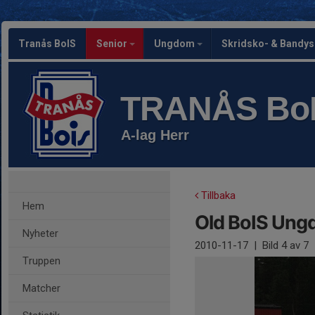
Tranås BoIS
Senior
Ungdom
Skridsko- & Bandy
TRANÅS Bo
A-lag Herr
Tillbaka
Hem
Old BoIS Un
Nyheter
2010-11-17
|
Bild
4
av 7
Truppen
Matcher