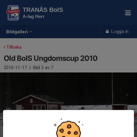
TRANÅS BoIS
A-lag Herr
Logga in
Bildgalleri
Tillbaka
Old BoIS Ungdomscup 2010
2010-11-17
|
Bild
2
av 7