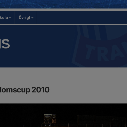
skola
Övrigt
IS
gdomscup 2010