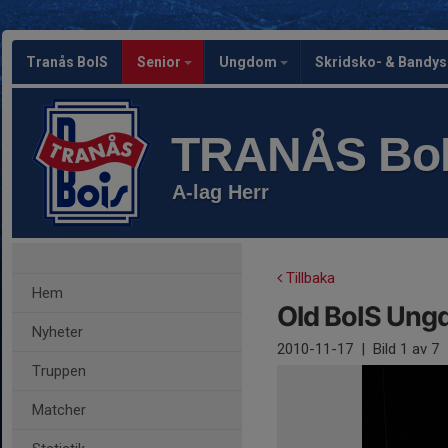
Tranås BoIS
Senior
Ungdom
Skridsko- & Bandy
TRANÅS Bo
A-lag Herr
Tillbaka
Hem
Old BoIS Un
Nyheter
2010-11-17
|
Bild
1
av 7
Truppen
Matcher