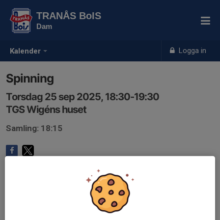
TRANÅS BoIS
Dam
Logga in
Kalender
Spinning
Torsdag 25 sep 2025, 18:30-19:30
TGS Wigéns huset
Samling: 18:15