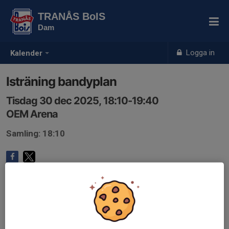
TRANÅS BoIS
Dam
Logga in
Kalender
Isträning bandyplan
Tisdag 30 dec 2025, 18:10-19:40
OEM Arena
Samling: 18:10