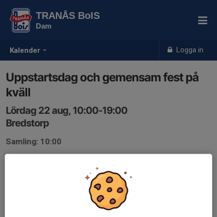
TRANÅS BoIS
Dam
Logga in
Kalender
Uppstartsdag och gemensam fest på
kväll
Lördag 22 aug, 10:00-19:00
Bredstorp
Samling: 10:00
Anmälan är öppen för lagets medlemmar.
Logga in här