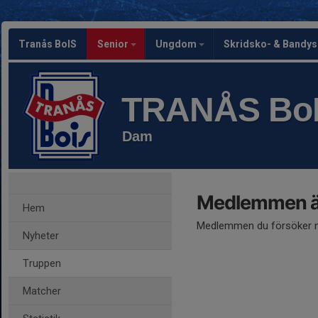
Tranås BoIS
Senior
Ungdom
Skridsko- & Bandy
TRANÅS Bo
Dam
Medlemmen är
Hem
Medlemmen du försöker nå
Nyheter
Truppen
Matcher