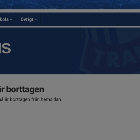
skola
Övrigt
IS
 borttagen
 är borttagen från hemsidan.