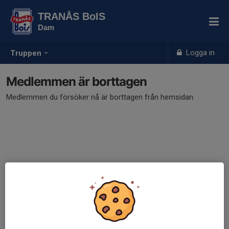
TRANÅS BoIS
Dam
Logga in
Truppen
Medlemmen är borttagen
Medlemmen du försöker nå är borttagen från hemsidan.