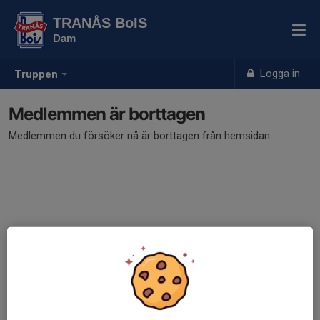
TRANÅS BoIS
Dam
Logga in
Truppen
Medlemmen är borttagen
Medlemmen du försöker nå är borttagen från hemsidan.