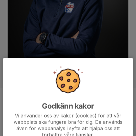
Position
Forward
Godkänn kakor
Ålder
45 år
Vi använder oss av kakor (cookies) för att vår
webbplats ska fungera bra för dig. De används
även för webbanalys i syfte att hjälpa oss att
förbättra våra tjänster.