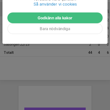
Så använder vi cookies
ALLA SERIER
ALLA ÅR
Godkänn alla kakor
Säsongen 25/26
13
2
2
Bara nödvändiga
Säsongen 24/25
15
2
4
Säsongen 23/24
14
0
0
Säsongen 22/23
2
0
0
Totalt
44
4
6