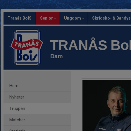
Tranås BoIS
Senior
Ungdom
Skridsko- & Bandy
TRANÅS Bo
Dam
Hem
Nyheter
Truppen
Matcher