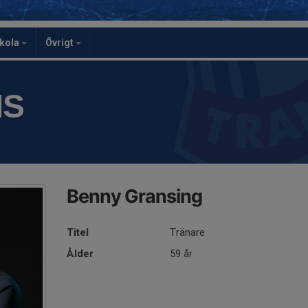
skola
Övrigt
IS
Benny Gransing
Titel
Tränare
Ålder
59 år