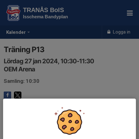
TRANÅS BoIS
Isschema Bandyplan
Logga in
Kalender
Träning P13
Lördag 27 jan 2024, 10:30-11:30
OEM Arena
Samling: 10:30