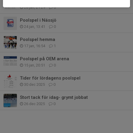
Spelschema nässjö 1/ 2
28 jan, 21:29
0
Poolspel i Nässjö
24 jan, 13:41
0
Poolspel hemma
17 jan, 16:54
1
Poolspel på OEM arena
15 jan, 20:51
0
Tider för lördagens poolspel
30 dec 2025
0
Stort tack för idag- grymt jobbat
26 dec 2025
0