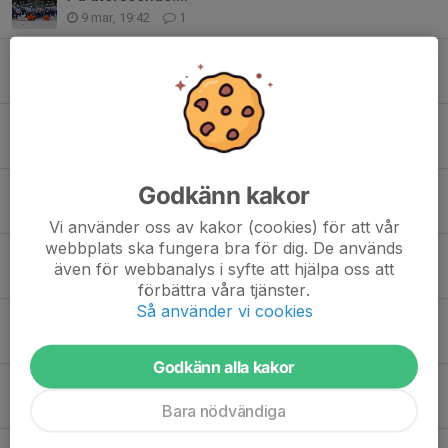
9 mar, 19:42
1
Sista poolspelet - tack
28 feb, 21:02
0
Spelschema 7manna/ tyvärr inget 5manna
24 feb, 20:39
0
Godkänn kakor
Föreningsavslutning
23 feb, 12:07
0
Vi använder oss av kakor (cookies) för att vår
webbplats ska fungera bra för dig. De används
7 manna premiär
även för webbanalys i syfte att hjälpa oss att
7 feb, 18:45
0
förbättra våra tjänster.
Så använder vi cookies
Poolspel Hydro arena
4 feb, 19:10
0
Godkänn alla kakor
Bra kämpat
1 feb, 16:18
0
Bara nödvändiga