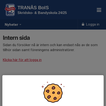
TRANÅS BoIS
Skridsko- & Bandyskola 24/25
Logga in
Nyheter
Intern sida
Sidan du försöker nå är intern och kan endast nås av de som
tillhör sidan samt föreningens administratörer.
Klicka här för att logga in