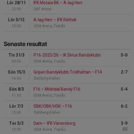
Lör 28/11
IFK Motala BK
–
A-lag Herr
15:00
LMT Arena
Lör 5/12
A-lag Herr
–
IFK Rättvik
15:00
OEM Arena, Tranås
Senaste resultat
Tis 31/3
P16-2025/26
–
IK Sirius Bandyklubb
5-0
00:00
OEM Arena, Tranås
Sön 15/3
Gripen Bandyklubb Trollhättan
–
F14
2-7
16:00
Slättbergshallen
Sön 8/3
F16
–
Mölndal Bandy F16
5-4
11:30
OEM Arena, Tranås
Lör 7/3
SBK/OBK/HSK
–
F16
6-2
15:30
Slättbergshallen
Tor 5/3
Dam
–
IFK Vänersborg
3-9
19:00
OEM Arena, Tranås