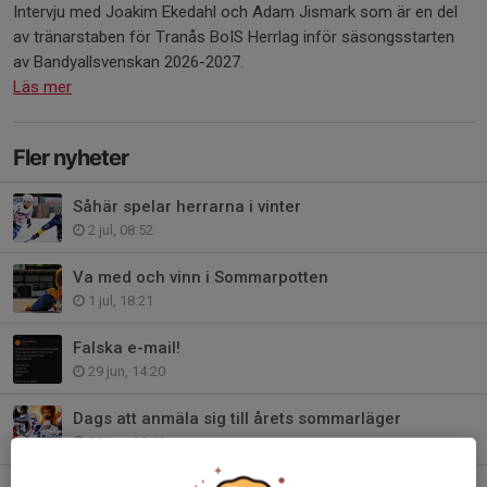
Intervju med Joakim Ekedahl och Adam Jismark som är en del
av tränarstaben för Tranås BoIS Herrlag inför säsongsstarten
av Bandyallsvenskan 2026-2027.
Läs mer
Fler nyheter
Såhär spelar herrarna i vinter
2 jul, 08:52
Va med och vinn i Sommarpotten
1 jul, 18:21
Falska e-mail!
29 jun, 14:20
Dags att anmäla sig till årets sommarläger
28 jun, 16:46