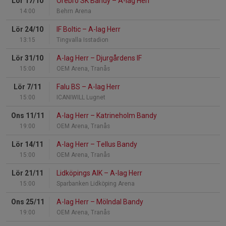
Lör 17/10
Örebro SK Bandy
–
A-lag Herr
14:00
Behrn Arena
Lör 24/10
IF Boltic
–
A-lag Herr
13:15
Tingvalla Isstadion
Lör 31/10
A-lag Herr
–
Djurgårdens IF
15:00
OEM Arena, Tranås
Lör 7/11
Falu BS
–
A-lag Herr
15:00
ICANIWILL Lugnet
Ons 11/11
A-lag Herr
–
Katrineholm Bandy
19:00
OEM Arena, Tranås
Lör 14/11
A-lag Herr
–
Tellus Bandy
15:00
OEM Arena, Tranås
Lör 21/11
Lidköpings AIK
–
A-lag Herr
15:00
Sparbanken Lidköping Arena
Ons 25/11
A-lag Herr
–
Mölndal Bandy
19:00
OEM Arena, Tranås