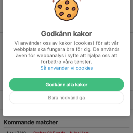
Några ord från årsmötet
24 jun, 16:11
Vinnare andelslotteriet - juni
15 jun, 08:46
Godkänn kakor
Sommarbandyläger 2026
Vi använder oss av kakor (cookies) för att vår
8 jun, 09:44
webbplats ska fungera bra för dig. De används
även för webbanalys i syfte att hjälpa oss att
Supporterspelaren 2026 är...
förbättra våra tjänster.
30 maj, 19:46
Så använder vi cookies
Gemensam försäsongsträning
Godkänn alla kakor
29 maj, 17:51
OEM förlänger med 5 år
Bara nödvändiga
25 maj, 10:00
Kommande matcher