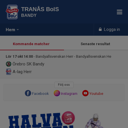
TRANÅS BoIS
BANDY
Logga in
Hem
Kommande matcher
Senaste resultat
Lör 17 okt 14:00
- Bandyallsvenskan Herr - Bandyallsvenskan He
Örebro SK Bandy
A-lag Herr
Följ oss
Facebook
Instagram
Youtube