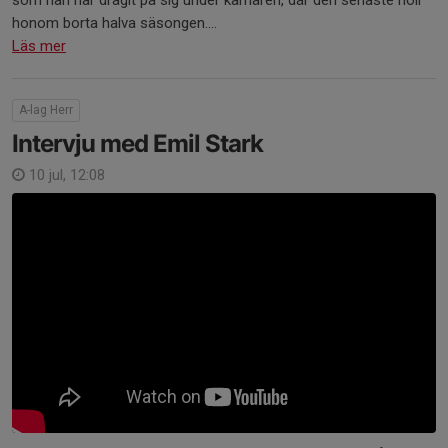
som han har dragit på sig under karriären, där den senaste höll
honom borta halva säsongen....
Läs mer
A-lag Herr
Intervju med Emil Stark
10 jul, 12:08