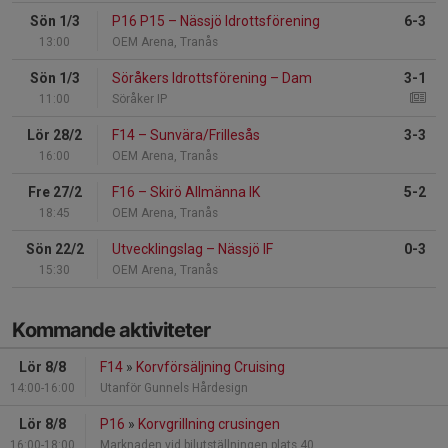
Sön 1/3
P16 P15
–
Nässjö Idrottsförening
6-3
13:00
OEM Arena, Tranås
Sön 1/3
Söråkers Idrottsförening
–
Dam
3-1
11:00
Söråker IP
Lör 28/2
F14
–
Sunvära/Frillesås
3-3
16:00
OEM Arena, Tranås
Fre 27/2
F16
–
Skirö Allmänna IK
5-2
18:45
OEM Arena, Tranås
Sön 22/2
Utvecklingslag
–
Nässjö IF
0-3
15:30
OEM Arena, Tranås
Kommande aktiviteter
Lör 8/8
F14
»
Korvförsäljning Cruising
14:00-16:00
Utanför Gunnels Hårdesign
Lör 8/8
P16
»
Korvgrillning crusingen
16:00-18:00
Marknaden vid bilutställningen plats 40