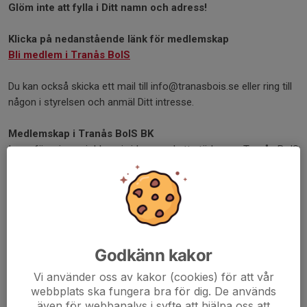
Glöm inte att fylla i Ditt namn och adress!
Klicka på nedanstående länk för medlemskap
Bli medlem i Tranås BoIS
Du kan också skicka ett mail till info@tranasbois.se eller ring till
någon i styrelsen och anmäl Ditt intresse.
Medlemskap i Tranås BoIS BK
Inom föreningen jobbar vi vidare med att stärka upp Tranås BoIS
BK ekonomiskt, organisatoriskt och sportsligt, där vår
målsättning är att bli bättre på alla dessa områden. Ekonomiskt
är det hela tiden tufft att få verksamheten att gå runt då vi
försöker satsa både på elit- och ungdomsverksamhet.
Medlemsavgifterna är en viktig del i att få föreningens ekonomi
att gå ihop. Vi hoppas på fortsatt stöd från Er som är
Godkänn kakor
medlemmar och att Du som inte varit medlem i föreningen
tidigare kommer med i gemenskapen.
Vi använder oss av kakor (cookies) för att vår
webbplats ska fungera bra för dig. De används
De pengar som föreningen får in på olika sätt används för att
även för webbanalys i syfte att hjälpa oss att