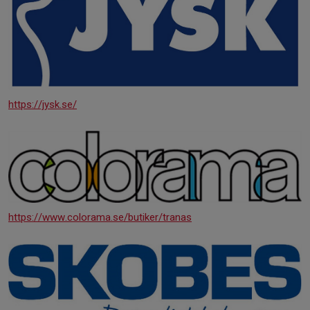
https://jysk.se/
https://www.colorama.se/butiker/tranas