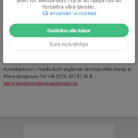
även för webbanalys i syfte att hjälpa oss att
länkar till Holavedsgymansiet:
förbättra våra tjänster.
Så använder vi cookies
Holavedens Idrottsprofil Bandy
Godkänn alla kakor
Tränare bandy
Oleg Polev
Bara nödvändiga
E-post:
oleg.polev@tranas.se
Telefon:
070-296 25 12
Kontaktperson i Tranås BoIS angående Idrottsprofilen Bandy är
Pierre Bengtsson Tel +46 (0)76-527 81 36 &
pierre.bengtsson@oemautomatic.se
.