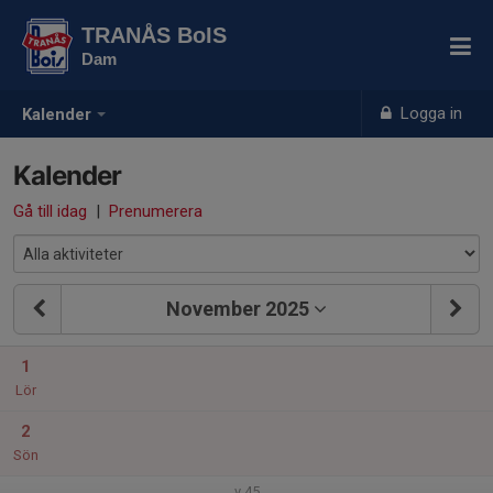
TRANÅS BoIS
Dam
Logga in
Kalender
Kalender
Gå till idag
|
Prenumerera
November 2025
1
Lör
2
Sön
v.45