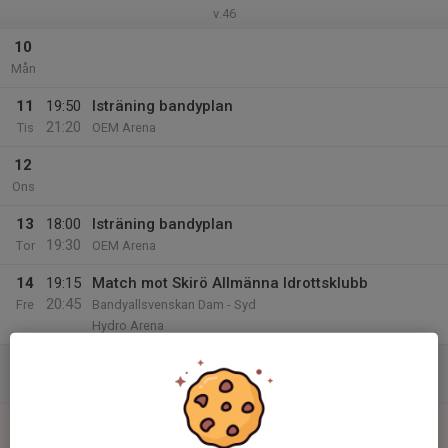
v.46
10
Mån
11
19:50
Isträning bandyplan
21:20
Tis
OEM Arena
12
Ons
13
18:00
Isträning bandyplan
19:30
Tor
OEM Arena
14
19:15
Match mot Skirö Allmänna Idrottsklubb
20:45
Fre
Bandyallsvenskan Dam - Syd
Hydro Arena
15
Lör
16
12:00
Match mot Finspångs AIK / Hammarby IF
14:00
Sön
Bandyallsvenskan Dam - Syd