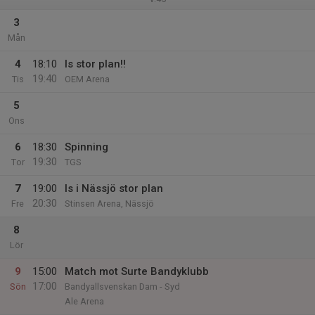
3
Mån
4
18:10
Is stor plan!!
19:40
Tis
OEM Arena
5
Ons
6
18:30
Spinning
19:30
Tor
TGS
7
19:00
Is i Nässjö stor plan
20:30
Fre
Stinsen Arena, Nässjö
8
Lör
9
15:00
Match mot Surte Bandyklubb
17:00
Sön
Bandyallsvenskan Dam - Syd
Ale Arena