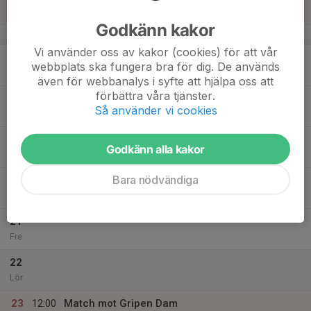
OEM Arena, Tranås
Godkänn kakor
v.47
Vi använder oss av kakor (cookies) för att vår
17
webbplats ska fungera bra för dig. De används
Mån
även för webbanalys i syfte att hjälpa oss att
förbättra våra tjänster.
18
19:50
Isträning bandyplan Målvaktstr. Pillan
Så använder vi cookies
21:20
Tis
OEM Arena
19
Godkänn alla kakor
Ons
Bara nödvändiga
20
18:00
Isträning bandyplan
19:30
Tor
OEM Arena
21
Fre
22
Lör
23
12:00
Match mot Gripen Dam