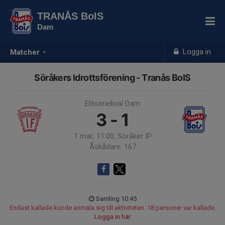
TRANÅS BoIS
Dam
Logga in
Matcher
Söråkers Idrottsförening - Tranås BoIS
Elitseriekval Dam
3 - 1
1 mar, 11:00, Söråker IP
Åskådare: 167
Samling 10:45
Endast kallade kunde anmäla sig till aktiviteten. 18 personer var kallade.
Logga in här