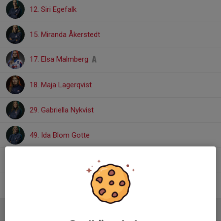
12. Siri Egefalk
15. Miranda Åkerstedt
17. Elsa Malmberg
18. Maja Lagerqvist
29. Gabriella Nykvist
49. Ida Blom Gotte
55. Elina Pöyliö-Jacker
10
74. Eja Billenius
Ledare