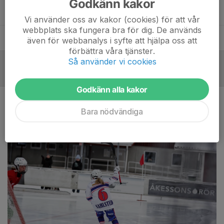
Godkänn kakor
Joakim Rydh
Tränare
Vi använder oss av kakor (cookies) för att vår
webbplats ska fungera bra för dig. De används
Staffan Johansson
Tränare
även för webbanalys i syfte att hjälpa oss att
förbättra våra tjänster.
Så använder vi cookies
Referat
Godkänn alla kakor
Förlust mot Söråker
Bara nödvändiga
1 mar, 13:47
0 kommentarer