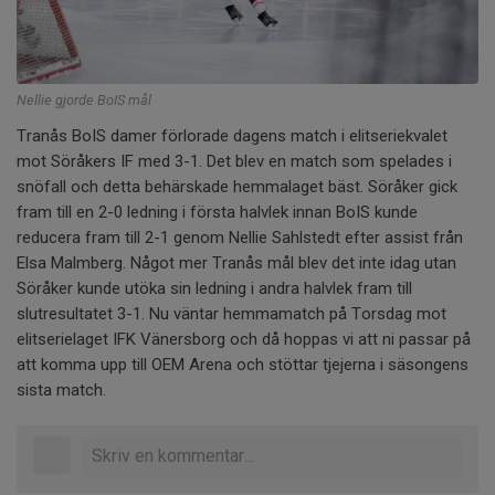
Nellie gjorde BoIS mål
Tranås BoIS damer förlorade dagens match i elitseriekvalet
mot Söråkers IF med 3-1. Det blev en match som spelades i
snöfall och detta behärskade hemmalaget bäst. Söråker gick
fram till en 2-0 ledning i första halvlek innan BoIS kunde
reducera fram till 2-1 genom Nellie Sahlstedt efter assist från
Elsa Malmberg. Något mer Tranås mål blev det inte idag utan
Söråker kunde utöka sin ledning i andra halvlek fram till
slutresultatet 3-1. Nu väntar hemmamatch på Torsdag mot
elitserielaget IFK Vänersborg och då hoppas vi att ni passar på
att komma upp till OEM Arena och stöttar tjejerna i säsongens
sista match.