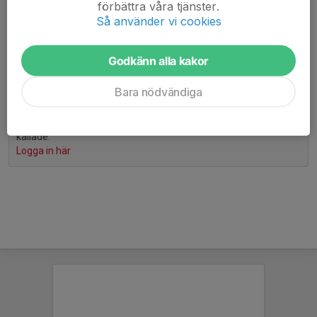
Eventuell specialkost eller allergier
förbättra våra tjänster.
Så använder vi cookies
Vi ser fram emot två roliga dagar tillsammans på isen!
Varmt välkommen till Sommarbandylägret 2026!
Godkänn alla kakor
Bara nödvändiga
Endast kallade kan anmäla sig till aktiviteten. 25 personer är
kallade.
Logga in här