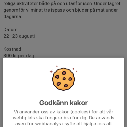
roliga aktiviteter både på och utanför isen. Under lägret
genomför vi minst tre ispass och bjuder på mat under
dagarna.
Datum
22–23 augusti
Kostnad
300 kr per dag
I avgiften ingår även en läger-t-shirt.
Betalning sker via Swish på plats till ansvarig ledare.
Mer information om aktiviteter, tider och praktiska
detaljer kommer närmare lägerstart.
Godkänn kakor
Anmälan, senast 7/8
Vi använder oss av kakor (cookies) för att vår
Vid anmälan, ange:
webbplats ska fungera bra för dig. De används
T-shirtstorlek
även för webbanalys i syfte att hjälpa oss att