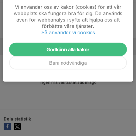
Vi använder oss av kakor (cookies) för att vår
Ebba Sörelind Jogemo
12
0
0
0
0
webbplats ska fungera bra för dig. De används
även för webbanalys i syfte att hjälpa oss att
Ebba Fransson
4
0
0
0
0
förbättra våra tjänster.
Agnes Englund
Så använder vi cookies
12
0
0
0
0
Godkänn alla kakor
MÅLVAKTER
Bara nödvändiga
Ingen målvaktsstatistik inlagd
Dela statistik