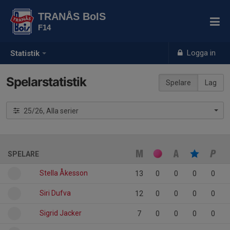
TRANÅS BoIS
F14
Logga in
Statistik
Spelarstatistik
Spelare
Lag
25/26, Alla serier
SPELARE
Stella Åkesson
13
0
0
0
0
Siri Dufva
12
0
0
0
0
Sigrid Jacker
7
0
0
0
0