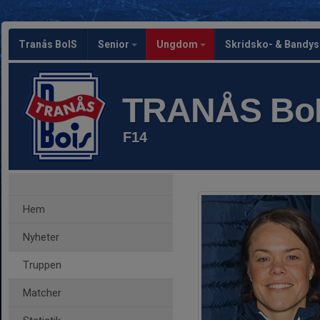
Tranås BoIS
Senior
Ungdom
Skridsko- & Bandy
TRANÅS Bo
F14
Hem
Nyheter
Truppen
Matcher