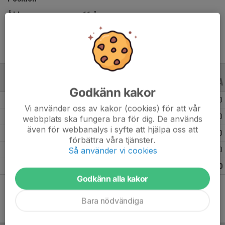
Ålder
11 år
ALLA SERIER
ALLA ÅR
Godkänn kakor
Säsongen 25/26
4
0
0
Vi använder oss av kakor (cookies) för att vår
Säsongen 24/25
2
0
0
webbplats ska fungera bra för dig. De används
även för webbanalys i syfte att hjälpa oss att
Säsongen 23/24
2
0
0
förbättra våra tjänster.
Så använder vi cookies
Säsongen 22/23
3
0
0
Totalt
11
0
0
Godkänn alla kakor
Bara nödvändiga