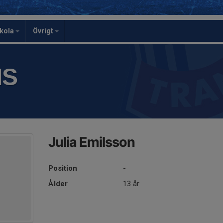
skola
Övrigt
IS
Julia Emilsson
Position
-
Ålder
13 år