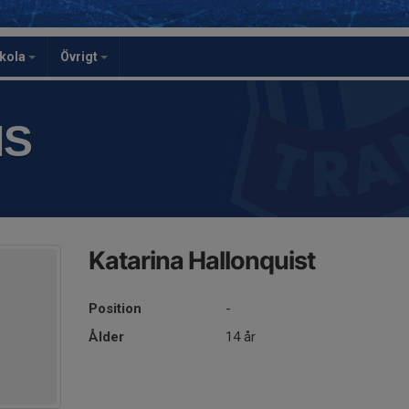
skola
Övrigt
IS
Katarina Hallonquist
Position
-
Ålder
14 år