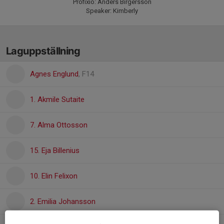
Profixio: Anders Birgersson
Speaker: Kimberly
Laguppställning
Agnes Englund
, F14
1. Akmile Sutaite
7. Alma Ottosson
15. Eja Billenius
10. Elin Felixon
2. Emilia Johansson