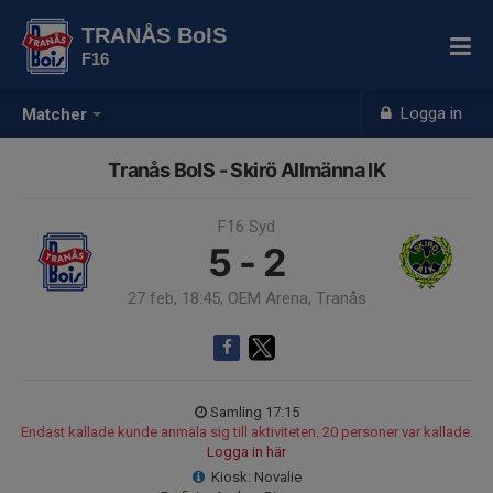
TRANÅS BoIS
F16
Logga in
Matcher
Tranås BoIS - Skirö Allmänna IK
F16 Syd
5 - 2
27 feb, 18:45, OEM Arena, Tranås
Samling 17:15
Endast kallade kunde anmäla sig till aktiviteten. 20 personer var kallade.
Logga in här
Kiosk: Novalie