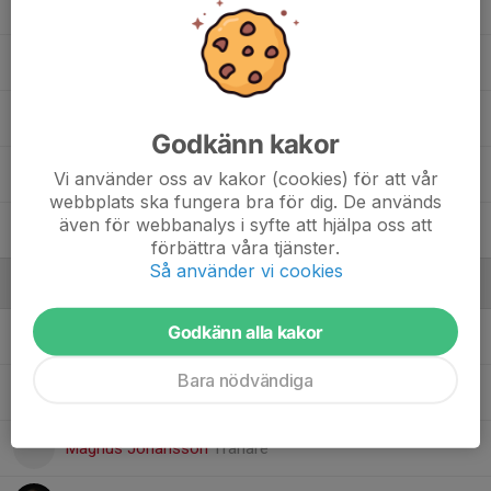
77. Ester Jismark
91. Hilma Schill
Märta Friberg
, F14
Godkänn kakor
Märta Hovbrandt
, F14
Vi använder oss av kakor (cookies) för att vår
webbplats ska fungera bra för dig. De används
även för webbanalys i syfte att hjälpa oss att
8. Saga Pettersson Bäck
förbättra våra tjänster.
Så använder vi cookies
Ledare
Godkänn alla kakor
Christopher Friberg
Ledare
Bara nödvändiga
Erik Pettersson
Ass tränare
Magnus Johansson
Tränare