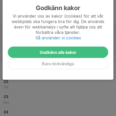
Tor
Godkänn kakor
18
Vi använder oss av kakor (cookies) för att vår
Fre
webbplats ska fungera bra för dig. De används
även för webbanalys i syfte att hjälpa oss att
19
08:00
Sommarbandyläger P15 (Dag 1)
förbättra våra tjänster.
17:00
Lör
Bredstorp
Så använder vi cookies
20
08:30
Sommarbandyläger P15 (Dag 2)
14:00
Sön
Bredstorp
Godkänn alla kakor
v.34
Bara nödvändiga
21
Mån
22
Tis
23
Ons
24