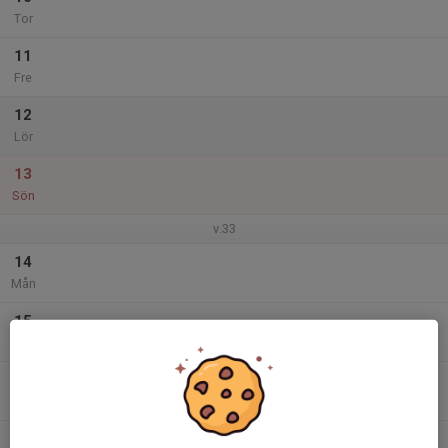
Tor
11
Fre
12
Lör
13
Sön
v.33
14
Mån
15
Tis
16
Ons
17