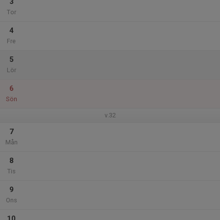
3
Tor
4
Fre
5
Lör
6
Sön
v.32
7
Mån
8
Tis
9
Ons
10